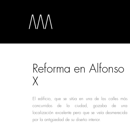
Reforma en Alfonso
X
El edificio, que se sitúa en una de las calles más
concurridas de la ciudad, gozaba de una
localización excelente pero que se veía desmerecida
por la antigüedad de su diseño interior.